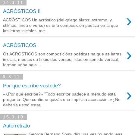
14.3.11
ACRÓSTICOS II
›
ACRÓSTICOS Un acróstico (del griego ákros: extremo, y
stikhos: línea o verso) es una composición poética en la que
las letras iniciales, me...
ACRÓSTICOS
›
Os ACRÓSTICOS son composicións poéticas na que as letras
iniciais, medias ou finais dos versos, lidas en sentido vertical,
forman unha pala...
9.3.11
Por que escribe vostede?
›
«¿Por qué escribe?» "Todo escritor padece a menudo esta
pregunta. Que contiene quizás una implícita acusación: «¿No
debería usted estar...
16.3.10
Autorretrato
George Bernand Shaw dijo una vez “cuando leas